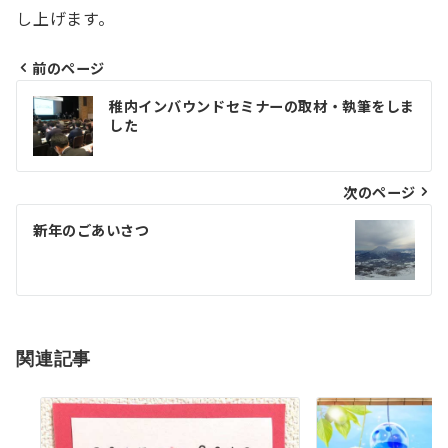
し上げます。
前のページ
投
稚内インバウンドセミナーの取材・執筆をしま
した
稿
ナ
次のページ
ビ
ゲ
新年のごあいさつ
ー
シ
ョ
関連記事
ン