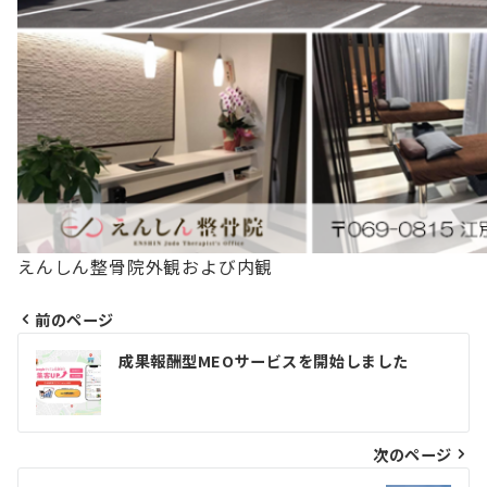
えんしん整骨院外観および内観
前のページ
投
成果報酬型MEOサービスを開始しました
稿
ナ
次のページ
ビ