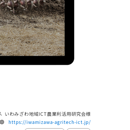
いわみざわ地域ICT農業利活用研究会様
https://iwamizawa-agritech-ict.jp/